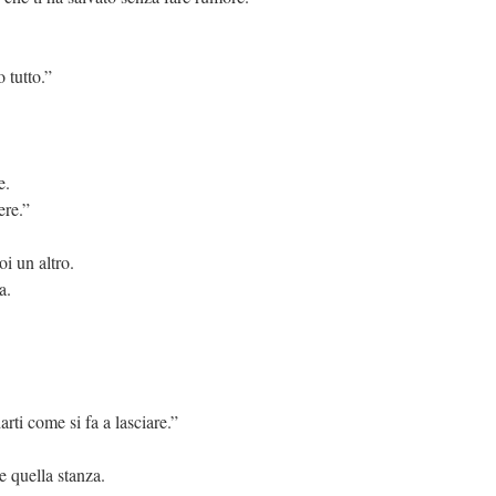
 tutto.”
e.
ere.”
i un altro.
a.
rti come si fa a lasciare.”
e quella stanza.