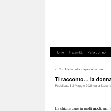
Home
Fraternità
Parla con noi
←
Con Maria nelle crepe dell’anima
Ti racconto… la donna
Pubblicato il
2 Maggio 2026
da
sr Stefani
La chiamavano in molti modi, ma ne