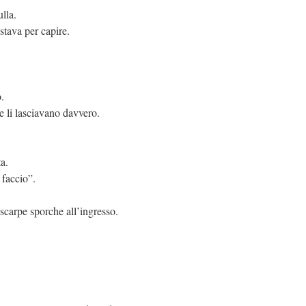
lla.
tava per capire.
.
 li lasciavano davvero.
ta.
 faccio”.
 scarpe sporche all’ingresso.