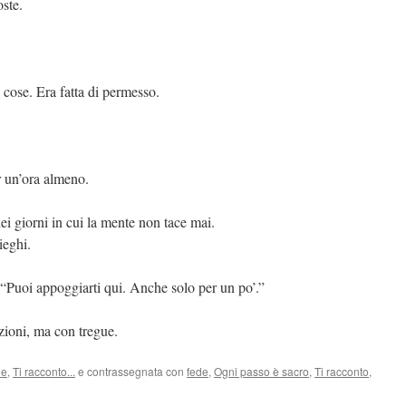
oste.
 cose. Era fatta di permesso.
r un’ora almeno.
ei giorni in cui la mente non tace mai.
ieghi.
 “Puoi appoggiarti qui. Anche solo per un po’.”
zioni, ma con tregue.
le
,
Ti racconto...
e contrassegnata con
fede
,
Ogni passo è sacro
,
Ti racconto
,