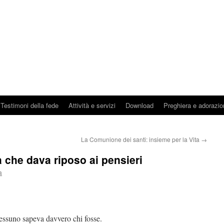
Testimoni della fede
Attività e servizi
Download
Preghiera e adorazio
La Comunione dei santi: insieme per la Vita
→
 che dava riposo ai pensieri
a
ssuno sapeva davvero chi fosse.