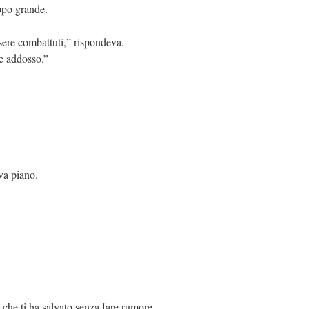
ppo grande.
sere combattuti,” rispondeva.
e addosso.”
va piano.
he ti ha salvato senza fare rumore.