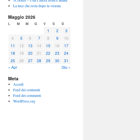
1Corinzi – Una Chiesa ferita e amata
La luce che resta dopo la visione
Maggio 2026
L
M
M
G
V
S
D
1
2
3
4
5
6
7
8
9
10
11
12
13
14
15
16
17
18
19
20
21
22
23
24
25
26
27
28
29
30
31
« Apr
Giu »
Meta
Accedi
Feed dei contenuti
Feed dei commenti
WordPress.org