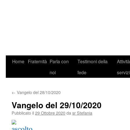
Home
Fraternità
Parla con
Testimoni della
Attivit
noi
fede
servizi
←
Vangelo del 28/10/2020
Vangelo del 29/10/2020
Pubblicato il
29 Ottobre 2020
da
sr Stefania